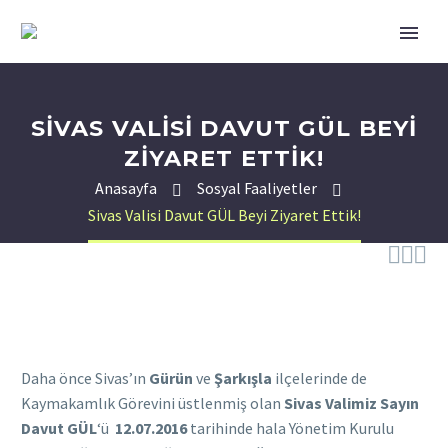
SIVAS VALISI DAVUT GÜL BEYI
ZIYARET ETTIK!
Anasayfa
Sosyal Faaliyetler
Sivas Valisi Davut GÜL Beyi Ziyaret Ettik!



Daha önce Sivas’ın
Gürün
ve
Şarkışla
ilçelerinde de
Kaymakamlık Görevini üstlenmiş olan
Sivas Valimiz Sayın
Davut GÜL
‘ü
12.07.2016
tarihinde hala Yönetim Kurulu